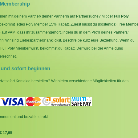
y Membership
men mit deinem Partner/ deiner Partnerin auf Partnersuche? Mit der
Full Poly
bekommt jedes Poly Member 15% Rabatt. Zuerst musst du (kostenlos) Free Memb
 auf PAM, dass ihr zusammengehört, indem du in dem Profil deines Partners/
rin 'Wir sind Liebespartners' anklickst. Beschreibe kurz eure Beziehung. Wenn du
Full Poly Member wirst, bekommst du Rabatt. Der wird bei der Anmeldung
errechnet.
 und sofort beginnen
tzt sofort Kontakte herstellen? Wir bieten verschiedene Möglichkeiten für das
onnement und bezahle direkt:
€ 17,95