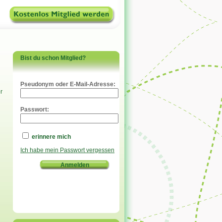
Bist du schon Mitglied?
Pseudonym oder E-Mail-Adresse:
r
Passwort:
erinnere mich
Ich habe mein Passwort vergessen