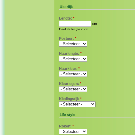
Uiterlijk
Lengte:
*
cm
Geef de lengte in cm
Postuur:
*
Haarlengte:
*
Haarkleur:
*
Kleur ogen:
*
Kledingstijl:
*
Life style
Roken:
*