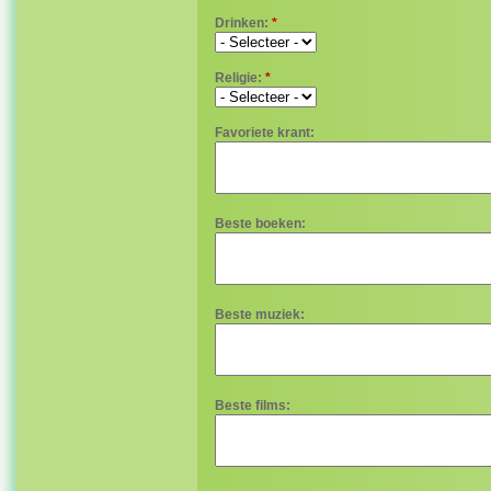
Drinken:
*
Religie:
*
Favoriete krant:
Beste boeken:
Beste muziek:
Beste films: