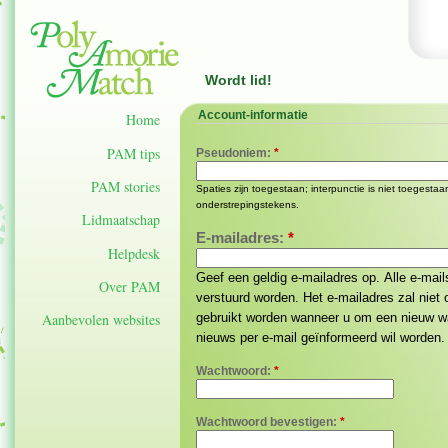
Wordt lid!
Account-informatie
Home
PAM tips
Pseudoniem:
*
PAM stories
Spaties zijn toegestaan; interpunctie is niet toegest
onderstrepingstekens.
Lidmaatschap
E-mailadres:
*
Helpdesk
Geef een geldig e-mailadres op. Alle e-mail
Over PAM
verstuurd worden. Het e-mailadres zal niet
gebruikt worden wanneer u om een nieuw w
Aanbevolen websites
nieuws per e-mail geïnformeerd wil worden.
Wachtwoord:
*
Wachtwoord bevestigen:
*