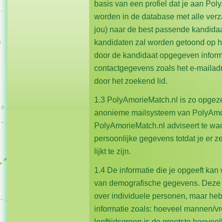
basis van een profiel dat je aan Pol
worden in de database met alle ve
jou) naar de best passende kandidaa
kandidaten zal worden getoond op he
door de kandidaat opgegeven informa
contactgegevens zoals het e-mailad
door het zoekend lid.
1.3 PolyAmorieMatch.nl is zo opgezet 
anonieme mailsysteem van PolyAmor
PolyAmorieMatch.nl adviseert te wac
persoonlijke gegevens totdat je er ze
lijkt te zijn.
1.4 De informatie die je opgeeft kan
van demografische gegevens. Deze 
over individuele personen, maar he
informatie zoals: hoeveel mannen/v
leeftijdsgroep is de grootste hoevee