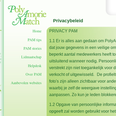
Privacybeleid
Home
PRIVACY PAM
PAM tips
1.1 Er is alles aan gedaan om Poly
dat jouw gegevens in een veilige om
PAM stories
beperkt aantal medewerkers heeft t
Lidmaatschap
uitsluitend wanneer nodig. Persoonli
Helpdesk
verstrekt zijn niet toegankelijk voor
Over PAM
verkocht of uitgewisseld. De profiel
foto's zijn alleen zichtbaar voor an
Aanbevolen websites
waarbij je zelf de weergave instellin
aanpassen. Zo kun je leden blokkeren
1.2 Opgave van persoonlijke informatie
opgeeft zal worden gebruikt voor he