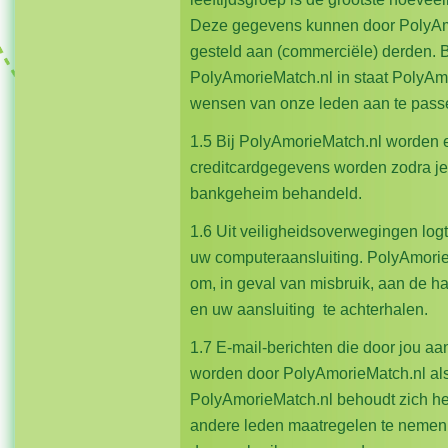
Deze gegevens kunnen door PolyAm
gesteld aan (commerciële) derden. B
PolyAmorieMatch.nl in staat PolyAm
wensen van onze leden aan te pa
1.5 Bij PolyAmorieMatch.nl worden e
creditcardgegevens worden zodra je t
bankgeheim behandeld.
1.6 Uit veiligheidsoverwegingen log
uw computeraansluiting. PolyAmorieM
om, in geval van misbruik, aan de h
en uw aansluiting te achterhalen.
1.7 E-mail-berichten die door jou a
worden door PolyAmorieMatch.nl al
PolyAmorieMatch.nl behoudt zich he
andere leden maatregelen te nemen.