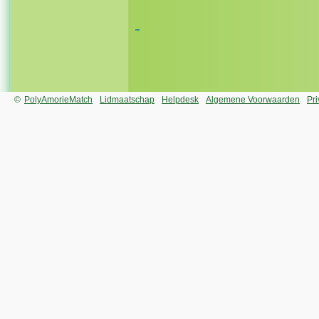
©
PolyAmorieMatch
Lidmaatschap
Helpdesk
Algemene Voorwaarden
Pr