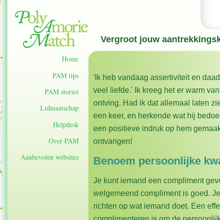
Vergroot jouw aantrekkingsk
Home
PAM tips
'Ik heb vandaag assertiviteit en daad
veel liefde.' Ik kreeg het er warm va
PAM stories
ontving. Had ik dat allemaal laten z
Lidmaatschap
een keer, en herkende wat hij bedoel
Helpdesk
een positieve indruk op hem gemaak
Over PAM
ontvangen!
Aanbevolen websites
Benoem persoonlijke kwa
Je kunt iemand een compliment geven 
welgemeend compliment is goed. Je
richten op wat iemand doet. Een eff
complimenteren is om de persoonlijk